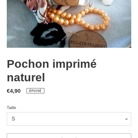
Pochon imprimé
naturel
Prix
€4,90
ÉPUISÉ
normal
Taille