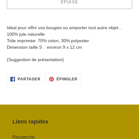
ÉPUISÉ
Ajout
d'un
Idéal pour offrir vos bougies ou emporter tout autre objet...
produit
100% jute naturelle
à
Toile imprimée: 70% coton, 30% polyester
votre
Dimension taille S : environ 9 x 12 cm
panier
(Suggestion de présentation)
PARTAGER
ÉPINGLER
PARTAGER
ÉPINGLER
SUR
SUR
FACEBOOK
PINTEREST
Liens rapides
Recherche