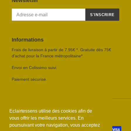
Newsletter
S'INSCRIRE
Informations
Frais de livraison à partir de 7.95€ *. Gratuite dès 75€
d'achat pour la France métropolitaine*.
Envoi en Colissimo suivi.
Paiement sécurisé.
Facebook
Eclairtessens utilise des cookies afin de
Eclairtessens utilise des cookies afin de
vous offrir les meilleurs services. En
vous offrir les meilleurs services. En
poursuivant votre navigation, vous acceptez
poursuivant votre navigation, vous acceptez
Moyens