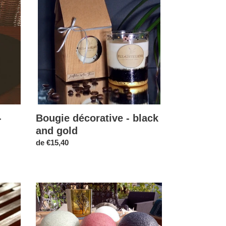
-
black
and
gold
Bougie décorative - black
-
and gold
Prix
de €15,40
normal
Eponge
Konjac
à
l'Aloe