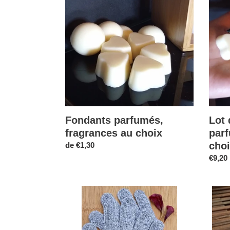
fragrances
8
au
coeur
choix
fondan
parfu
Fragr
au
choix
Fondants parfumés,
Lot 
fragrances au choix
par
cho
Prix
de €1,30
normal
Prix
€9,20
norma
Gants
Epong
en
Konja
fibre
nature
de
ultra