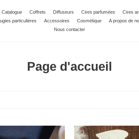
Catalogue
Coffrets
Diffuseurs
Cires parfumées
Cires a
ugies particulières
Accessoires
Cosmétique
A propos de n
Nous contacter
C
Page d'accueil
o
l
l
e
Brûle
parfum