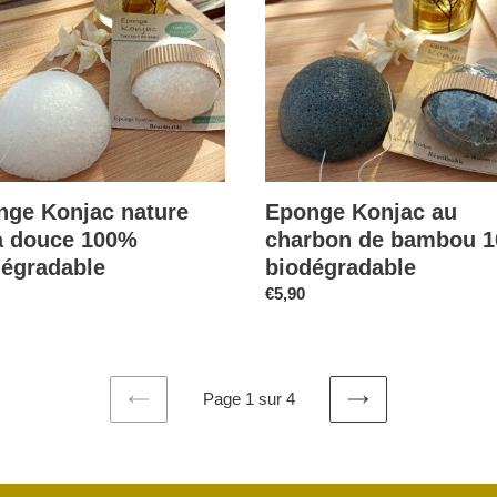
de
bambou
radable
100%
biodégradable
nge Konjac nature
Eponge Konjac au
ra douce 100%
charbon de bambou 
dégradable
biodégradable
Prix
€5,90
l
normal
Page 1 sur 4
PAGE
PAGE
PRÉCÉDENTE
SUIVANTE