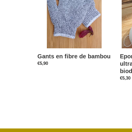
bambou
douce
100%
biodég
Gants en fibre de bambou
Epo
ult
Prix
€5,90
normal
bio
Prix
€5,30
norma