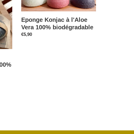
Vera
100%
biodégradable
Eponge Konjac à l'Aloe
Vera 100% biodégradable
Prix
€5,90
normal
100%